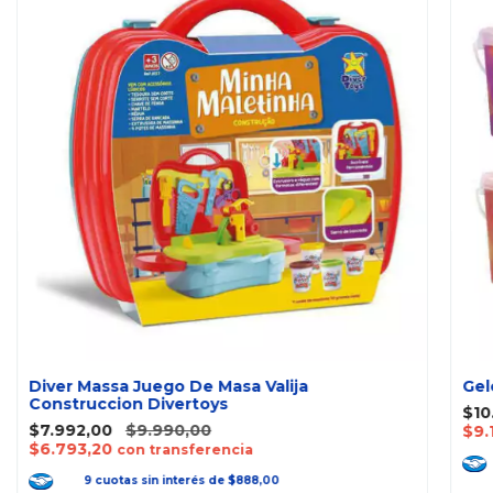
Diver Massa Juego De Masa Valija
Gel
Construccion Divertoys
$10
$7.992,00
$9.990,00
$9.
$6.793,20
con transferencia
9
cuotas
sin interés
de
$888,00