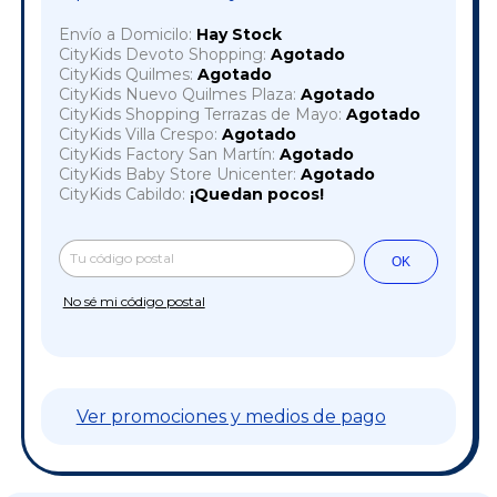
Envío a Domicilo:
Hay Stock
CityKids Devoto Shopping:
Agotado
CityKids Quilmes:
Agotado
CityKids Nuevo Quilmes Plaza:
Agotado
CityKids Shopping Terrazas de Mayo:
Agotado
CityKids Villa Crespo:
Agotado
CityKids Factory San Martín:
Agotado
CityKids Baby Store Unicenter:
Agotado
CityKids Cabildo:
¡Quedan pocos!
Cambiar CP
Entregas para el CP:
OK
No sé mi código postal
Ver promociones y medios de pago