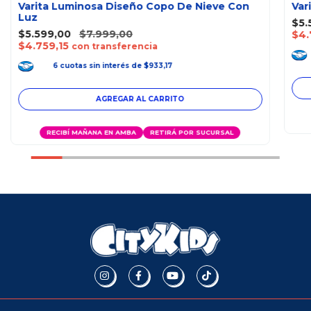
Varita Luminosa Diseño Copo De Nieve Con
Var
Luz
$5.
$5.599,00
$7.999,00
$4.
$4.759,15
con transferencia
6
cuotas
sin interés
de
$933,17
RECIBÍ MAÑANA EN AMBA
RETIRÁ POR SUCURSAL