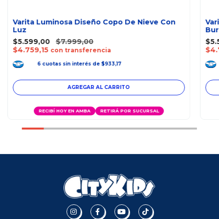
Varita Luminosa Diseño Copo De Nieve Con
Var
Luz
Bur
$5.599,00
$7.999,00
$5.
$4.759,15
$4.
con transferencia
6
cuotas
sin interés
de
$933,17
RECIBÍ HOY EN AMBA
RETIRÁ POR SUCURSAL