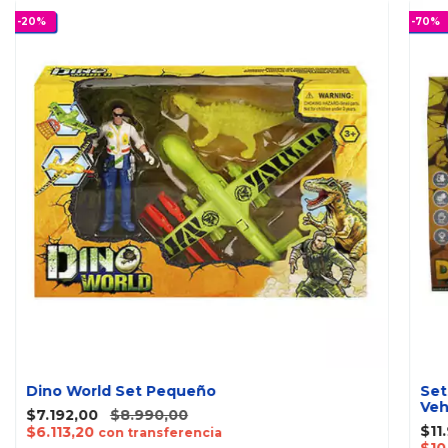
-
20
%
-
70
%
Dino World Set Pequeño
Set
Veh
$7.192,00
$8.990,00
$11
$6.113,20
con transferencia