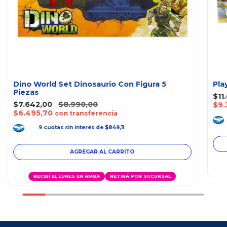
Dino World Set Dinosaurio Con Figura 5
Pla
Piezas
$11
$7.642,00
$8.990,00
$9.
$6.495,70
con transferencia
9
cuotas
sin interés
de
$849,11
RECIBÍ EL LUNES EN AMBA
RETIRÁ POR SUCURSAL