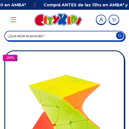
 en AMBA*
/
Comprá ANTES de las 13hs en AMBA* y Re
-
20
%