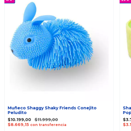
Muñeco Shaggy Shaky Friends Conejito
Sha
Peludito
Pop
$10.199,00
$11.999,00
$3.
$8.669,15
$3.
con transferencia