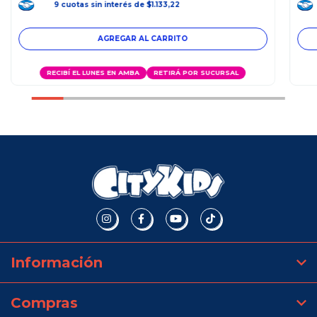
9
cuotas
sin interés
de
$1.133,22
RECIBÍ EL LUNES EN AMBA
RETIRÁ POR SUCURSAL
Información
Compras