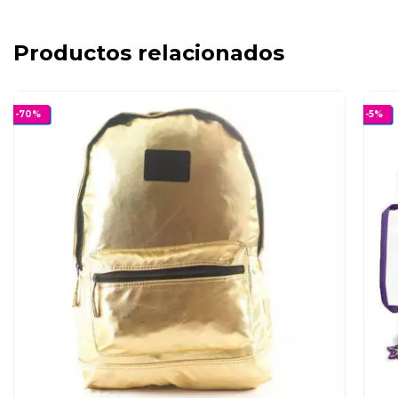
Productos relacionados
-
70
%
-
5
%