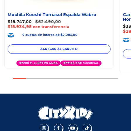
Mochila Kooshi Tornasol Espalda Wabro
Car
Hor
$18.747,00
$62.490,00
$33
$15.934,95
con transferencia
$28
9
cuotas
sin interés
de
$2.083,00
RECIBÍ EL LUNES EN AMBA
RETIRÁ POR SUCURSAL