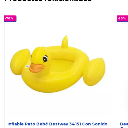
-
70
%
-
20
%
Inflable Pato Bebé Bestway 34151 Con Sonido
Bea