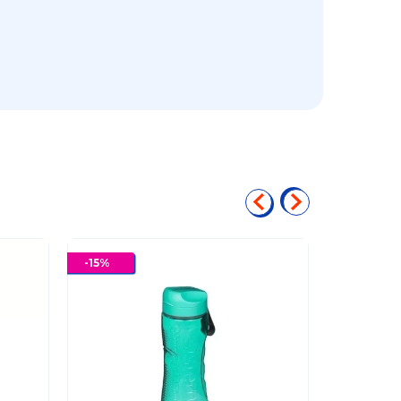
-
15
%
-
15
%