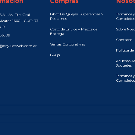
rmación
Compras
Nosot
Libro De Quejas, Sugerencias Y
Términos y
.A - Av. Tte. Gral.
Reclamos
Completos
lvarez 1660 - CUIT: 33-
0-9
Costo de Envíos y Plazos de
Sobre Noso
Entrega
466509
Contacto
Ventas Corporativas
@citykidsweb.com.ar
Política de
FAQs
Acuerdo A
Juguetes
Términos y
Completos