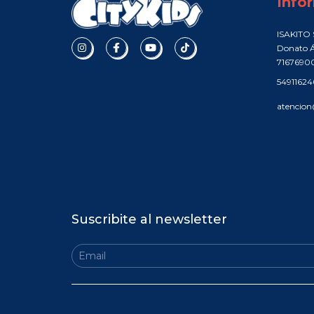
Info
ISAKITO S
Donato Á
7167690
5491162
atencion
Suscribite al newsletter