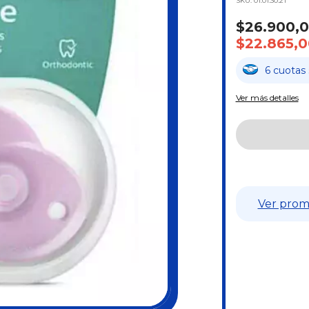
SKU:
01.01.30.21
$26.900,
$22.865,0
6
cuotas
Ver más detalles
Ver prom