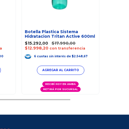
Botella Plastica Sistema
Hidratacion Tritan Active 600ml
Vaso Con
$15.292,00
$17.990,00
300Ml 9M+
$12.998,20
a
con transferencia
$33.915,
$28.827,
00
6
cuotas
sin interés
de
$2.548,67
6
cuot
RECIBÍ HOY EN AMBA
RETIRÁ POR SUCURSAL
R