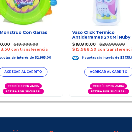
 Monstruo Con Garras
Vaso Click Termico
Antiderrames 270Ml Nuby
10,00
$19.900,00
$18.810,00
$20.900,00
23,50
$15.988,50
con transferencia
con transferenci
cuotas
sin interés
de
$2.985,00
6
cuotas
sin interés
de
$3.135,
RECIBÍ HOY EN AMBA
RECIBÍ HOY EN AMBA
RETIRÁ POR SUCURSAL
RETIRÁ POR SUCURSAL