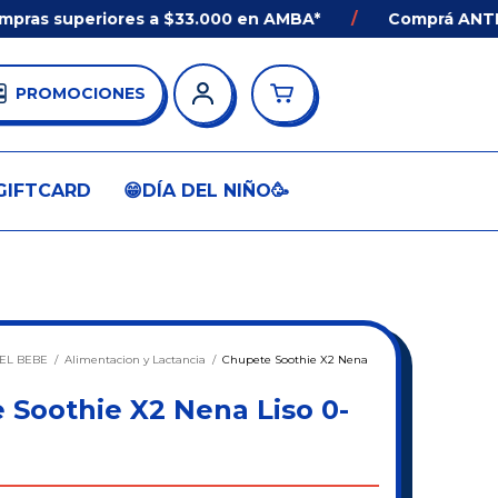
 superiores a $33.000 en AMBA*
/
Comprá ANTES de l
PROMOCIONES
GIFTCARD
😁DÍA DEL NIÑO🥳
EL BEBE
/
Alimentacion y Lactancia
/
Chupete Soothie X2 Nena
 Soothie X2 Nena Liso 0-