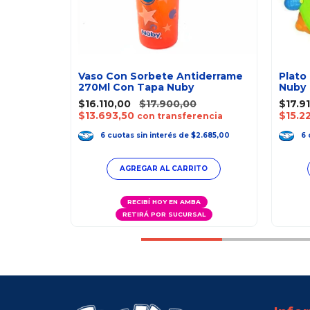
uby
Vaso Con Sorbete Antiderrame
Plato
270Ml Con Tapa Nuby
Nuby
$16.110,00
$17.900,00
$17.9
$13.693,50
$15.2
ncia
con transferencia
.385,00
6
cuotas
sin interés
de
$2.685,00
6
A
RECIBÍ HOY EN AMBA
AL
RETIRÁ POR SUCURSAL