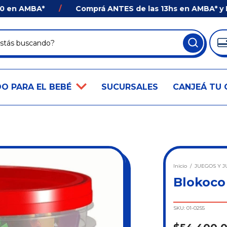
 AMBA*
/
Comprá ANTES de las 13hs en AMBA* y Recibí
O PARA EL BEBÉ
SUCURSALES
CANJEÁ TU 
Inicio
/
JUEGOS Y J
Blokoco
SKU:
01-0255