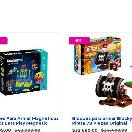
-
5
%
es Para Armar Magnéticos
Bloques para armar Blocky 
cs Lets Play Magnetic
Pirata 78 Piezas Original
99,00
$43.999,00
$32.680,00
$34.400,00