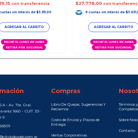
19,15
$27.778,00
con transferencia
con transferenc
cuotas
sin interés
de
$3.911,00
9
cuotas
sin interés
de
$3.631,1
RECIBÍ EL LUNES EN AMBA
RECIBÍ EL LUNES EN AMBA
RETIRÁ POR SUCURSAL
RETIRÁ POR SUCURSAL
rmación
Compras
Nosot
Libro De Quejas, Sugerencias Y
Términos y
.A - Av. Tte. Gral.
Reclamos
Completos
lvarez 1660 - CUIT: 33-
0-9
Costo de Envíos y Plazos de
Sobre Noso
Entrega
466509
Contacto
Ventas Corporativas
@citykidsweb.com.ar