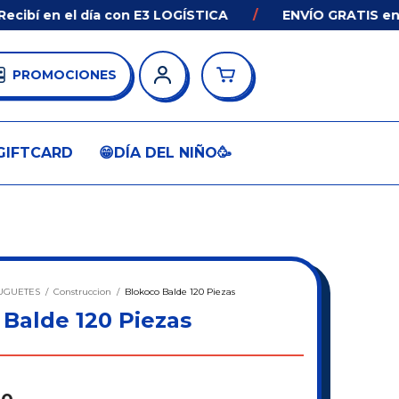
 en el día con E3 LOGÍSTICA
/
ENVÍO GRATIS en comp
PROMOCIONES
GIFTCARD
😁DÍA DEL NIÑO🥳
UGUETES
/
Construccion
/
Blokoco Balde 120 Piezas
 Balde 120 Piezas