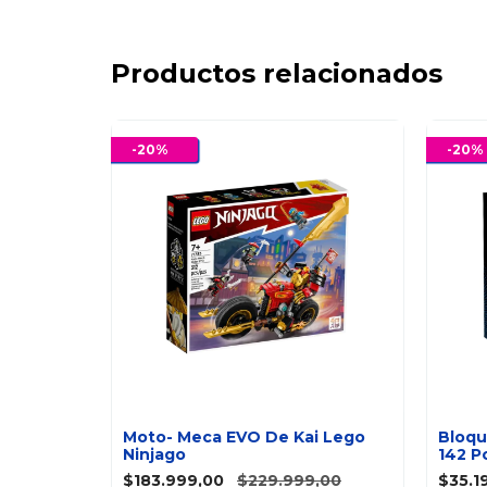
Productos relacionados
-
20
%
-
20
%
itas
Moto- Meca EVO De Kai Lego
Bloqu
Ninjago
142 P
0
$183.999,00
$229.999,00
$35.1