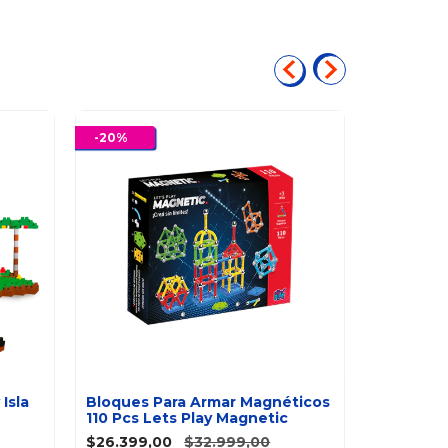
-
20
%
-
15
%
Isla
Bloques Para Armar Magnéticos
110 Pcs Lets Play Magnetic
Juego De
$26.399,00
$32.999,00