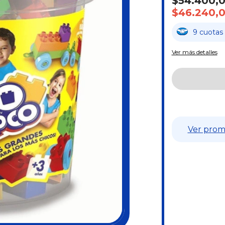
$54.400,
$46.240,
9
cuotas
Ver más detalles
Ver prom