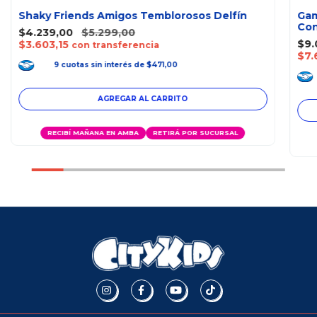
Shaky Friends Amigos Temblorosos Delfín
Gam
Con
$4.239,00
$5.299,00
$9.
$3.603,15
con transferencia
$7.
9
cuotas
sin interés
de
$471,00
RECIBÍ MAÑANA EN AMBA
RETIRÁ POR SUCURSAL