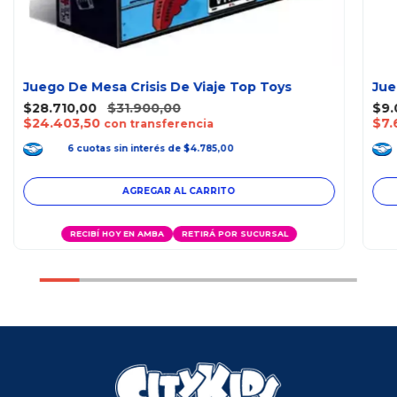
Juego De Mesa Crisis De Viaje Top Toys
Jue
$28.710,00
$31.900,00
$9.
$24.403,50
$7.
con transferencia
6
cuotas
sin interés
de
$4.785,00
RECIBÍ HOY EN AMBA
RETIRÁ POR SUCURSAL