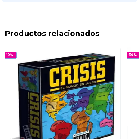
Productos relacionados
-
10
%
-
30
%