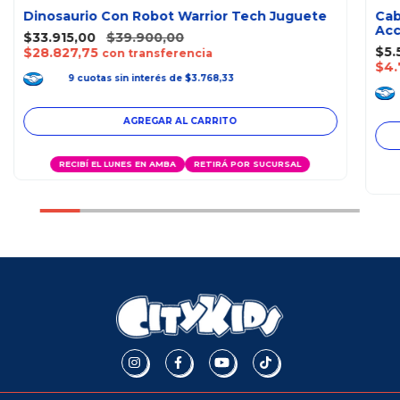
Dinosaurio Con Robot Warrior Tech Juguete
Cab
Acc
$33.915,00
$39.900,00
$5.
$28.827,75
con transferencia
$4.
9
cuotas
sin interés
de
$3.768,33
AGREGAR AL CARRITO
RECIBÍ EL LUNES EN AMBA
RETIRÁ POR SUCURSAL