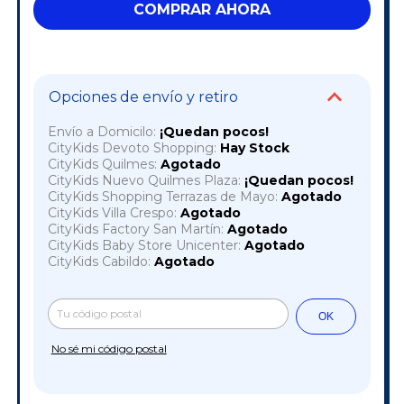
Opciones de envío y retiro
Envío a Domicilo:
¡Quedan pocos!
CityKids Devoto Shopping:
Hay Stock
CityKids Quilmes:
Agotado
CityKids Nuevo Quilmes Plaza:
¡Quedan pocos!
CityKids Shopping Terrazas de Mayo:
Agotado
CityKids Villa Crespo:
Agotado
CityKids Factory San Martín:
Agotado
CityKids Baby Store Unicenter:
Agotado
CityKids Cabildo:
Agotado
Cambiar CP
Entregas para el CP:
OK
No sé mi código postal