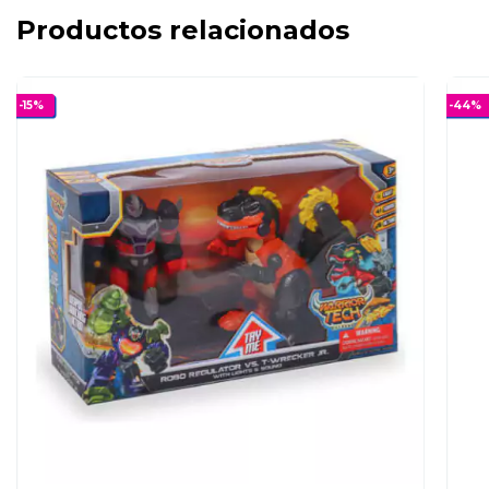
Productos relacionados
-
15
%
-
44
%