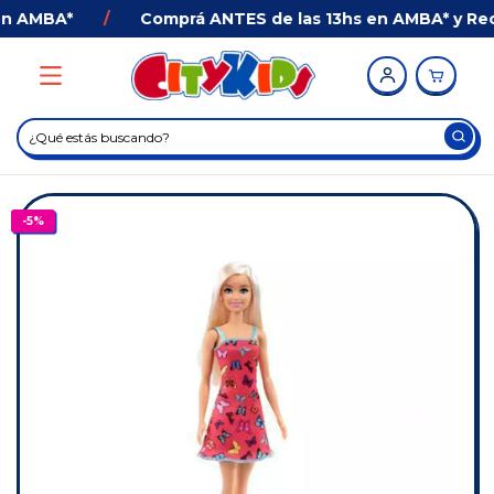
n AMBA*
/
Comprá ANTES de las 13hs en AMBA* y Recib
-
5
%