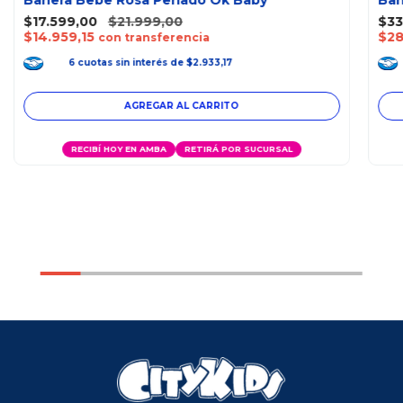
Bañera Bebe Rosa Perlado Ok Baby
Bañ
$17.599,00
$21.999,00
$33
$14.959,15
$28
con transferencia
6
cuotas
sin interés
de
$2.933,17
RECIBÍ HOY EN AMBA
RETIRÁ POR SUCURSAL