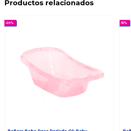
Productos relacionados
-
20
%
-
15
%