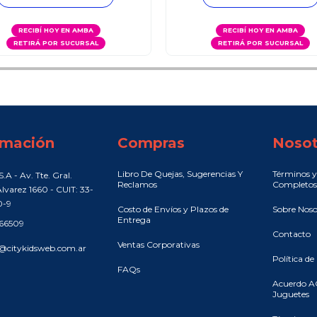
RECIBÍ HOY EN AMBA
RECIBÍ HOY EN AMBA
RETIRÁ POR SUCURSAL
RETIRÁ POR SUCURSAL
rmación
Compras
Nosot
Libro De Quejas, Sugerencias Y
Términos y
.A - Av. Tte. Gral.
Reclamos
Completos
lvarez 1660 - CUIT: 33-
0-9
Costo de Envíos y Plazos de
Sobre Noso
Entrega
466509
Contacto
Ventas Corporativas
@citykidsweb.com.ar
Política de
FAQs
Acuerdo A
Juguetes