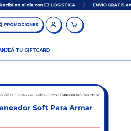
í en el día con E3 LOGÍSTICA
/
ENVÍO GRATIS en com
PROMOCIONES
ANJEÁ TU GIFTCARD
UGUETES
/
Armas y Lanzadores
/
Avion Planeador Soft Para Armar
laneador Soft Para Armar
e