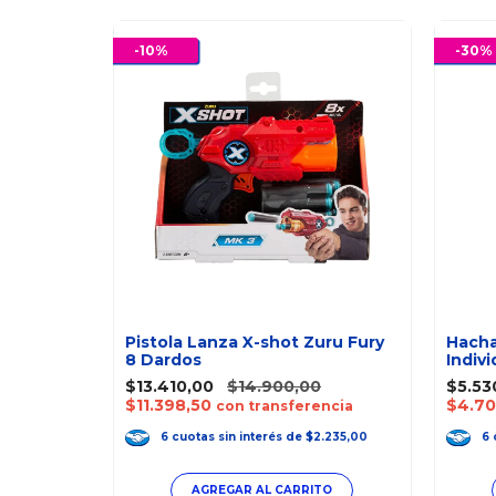
-
10
%
-
30
%
bble Fan
Pistola Lanza X-shot Zuru Fury
Hacha
8 Dardos
Indivi
$13.410,00
$14.900,00
$5.53
$11.398,50
$4.70
ncia
con transferencia
.062,33
6
cuotas
sin interés
de
$2.235,00
6