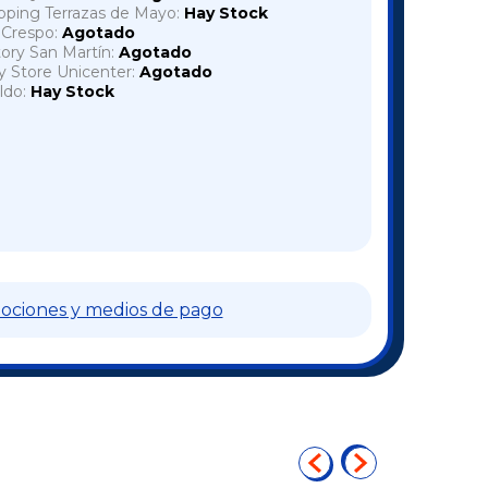
pping Terrazas de Mayo:
Hay Stock
a Crespo:
Agotado
tory San Martín:
Agotado
y Store Unicenter:
Agotado
ldo:
Hay Stock
Cambiar CP
l CP:
OK
ociones y medios de pago