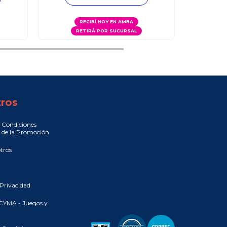
RECIBÍ HOY EN AMBA
RETIRÁ POR SUCURSAL
R
ros
 Condiciones
 de la Promoción
tros
 Privacidad
CYMA - Juegos y