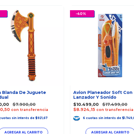
-
40
%
 Blanda De Juguete
Avion Planeador Soft Con
dual
Lanzador Y Sonido
0,00
$7.900,00
$10.499,00
$17.499,00
0,50
$8.924,15
con transferencia
con transferencia
cuotas
sin interés
de
$921,67
6
cuotas
sin interés
de
$1.749,
AGREGAR AL CARRITO