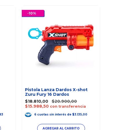
-
10
%
-
25
%
Pistola Lanza Dardos X-shot
Zuru Fury 16 Dardos
Set De J
$18.810,00
$20.900,00
Red
$15.988,50
con transferencia
$14.993,
$12.744,
83
6
cuotas
sin interés
de
$3.135,00
6
cuot