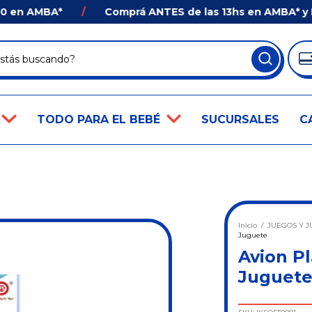
n AMBA*
/
Comprá ANTES de las 13hs en AMBA* y Recib
TODO PARA EL BEBÉ
SUCURSALES
C
Inicio
/
JUEGOS Y J
Juguete
Avion P
Juguet