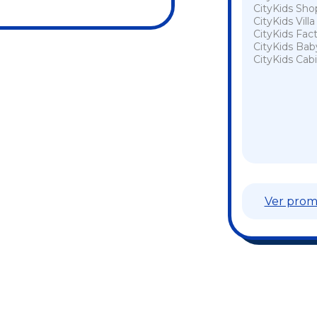
CityKids Sho
CityKids Vill
CityKids Fac
CityKids Bab
CityKids Cabi
Entregas para e
Ver prom