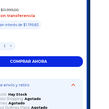
$11.999,00
con transferencia
sin interés
de
$1.199,83
 envío y retiro
cilo:
Hay Stock
voto Shopping:
Agotado
lmes:
Agotado
vo Quilmes Plaza:
Agotado