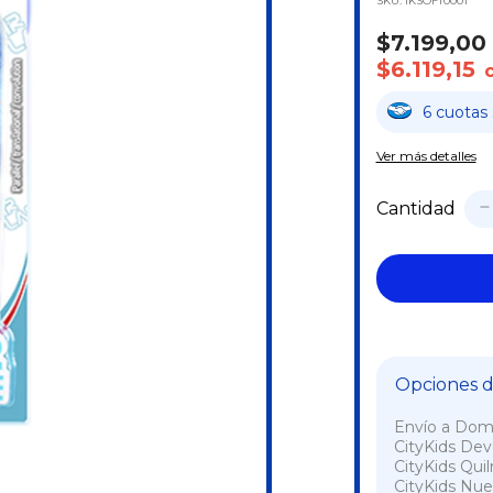
SKU:
IKSOFT0001
$7.199,00
$6.119,15
6
cuotas
Ver más detalles
Cantidad
Opciones de
Envío a Domi
CityKids De
CityKids Qui
CityKids Nue