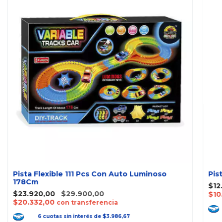
Pista Flexible 111 Pcs Con Auto Luminoso
Pis
178Cm
$12
$23.920,00
$29.900,00
$10
$20.332,00
con transferencia
6
cuotas
sin interés
de
$3.986,67