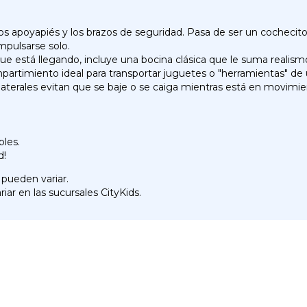
los apoyapiés y los brazos de seguridad. Pasa de ser un cocheci
mpulsarse solo.
e está llegando, incluye una bocina clásica que le suma realismo
artimiento ideal para transportar juguetes o "herramientas" de u
aterales evitan que se baje o se caiga mientras está en movimie
bles.
d!
 pueden variar.
iar en las sucursales CityKids.