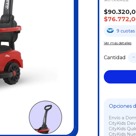
SKU:
CKSUR1232
$90.320,
$76.772,0
9
cuotas
Ver más detalles
Cantidad
Opciones de
Envío a Domi
CityKids De
CityKids Qui
CityKids Nue