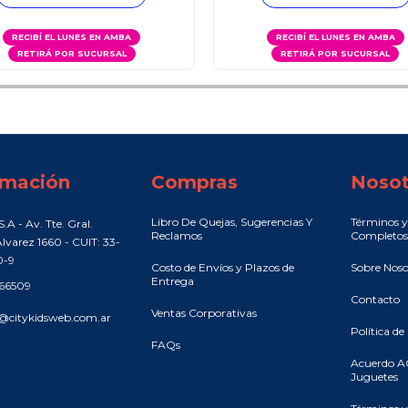
RECIBÍ EL LUNES EN AMBA
RECIBÍ EL LUNES EN AMBA
RETIRÁ POR SUCURSAL
RETIRÁ POR SUCURSAL
rmación
Compras
Nosot
Libro De Quejas, Sugerencias Y
Términos y
.A - Av. Tte. Gral.
Reclamos
Completos
lvarez 1660 - CUIT: 33-
0-9
Costo de Envíos y Plazos de
Sobre Noso
Entrega
466509
Contacto
Ventas Corporativas
@citykidsweb.com.ar
Política de
FAQs
Acuerdo A
Juguetes