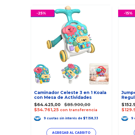
-
25
%
-
15
%
to
Caminador Celeste 3 en 1 Koala
Jumpe
 Bebe
con Mesa de Actividades
Regul
Baby
00
$64.425,00
$85.900,00
$152.
$54.761,25
$129.
rencia
con transferencia
2.079,44
9
cuotas
sin interés
de
$7.158,33
9
TO