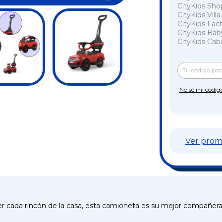
CityKids Sho
CityKids Vill
CityKids Fac
CityKids Bab
CityKids Cabi
Entregas para e
No sé mi códig
Ver prom
rrer cada rincón de la casa, esta camioneta es su mejor compañer