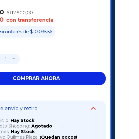
00
$112.900,00
0
con transferencia
sin interés
de
$10.035,56
 envío y retiro
cilo:
Hay Stock
voto Shopping:
Agotado
lmes:
Hay Stock
vo Quilmes Plaza:
¡Quedan pocos!