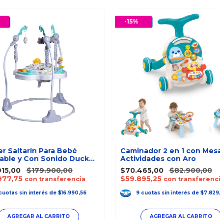
-
15
%
r Saltarín Para Bebé
Caminador 2 en 1 con Mes
able y Con Sonido Duck
Actividades con Aro
915,00
$179.900,00
$70.465,00
$82.900,00
977,75
$59.895,25
con transferencia
con transferenc
cuotas
sin interés
de
$16.990,56
9
cuotas
sin interés
de
$7.829