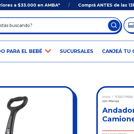
s a $33.000 en AMBA*
/
Comprá ANTES de las 13hs en 
O PARA EL BEBÉ
SUCURSALES
CANJEÁ TU 
Inicio
/
TODO PARA 
con Manija
Andador
Camione