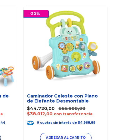
-
20
%
-
20
%
a de
Caminador Celeste con Piano
de Elefante Desmontable
Andador P
$44.720,00
$55.900,00
Deluxe R
$38.012,00
ia
con transferencia
$87.920,
$74.732,
,44
9
cuotas
sin interés
de
$4.968,89
9
cuot