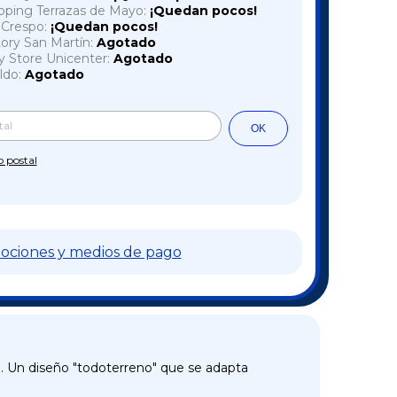
pping Terrazas de Mayo:
¡Quedan pocos!
a Crespo:
¡Quedan pocos!
tory San Martín:
Agotado
y Store Unicenter:
Agotado
ldo:
Agotado
Cambiar CP
l CP:
OK
o postal
ociones y medios de pago
a. Un diseño "todoterreno" que se adapta