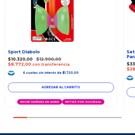
Sport Diabolo
Set
Par
$10.320,00
$12.900,00
$33
$8.772,00
con transferencia
$28
6
cuotas
sin interés
de
$1.720,00
RECIBÍ MAÑANA EN AMBA
RETIRÁ POR SUCURSAL