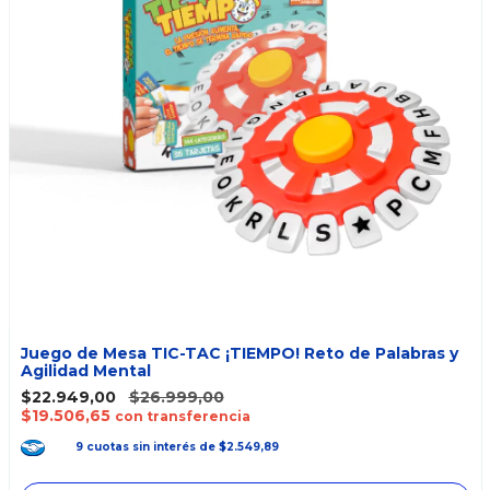
Juego de Mesa TIC-TAC ¡TIEMPO! Reto de Palabras y
Agilidad Mental
$22.949,00
$26.999,00
$19.506,65
con transferencia
9
cuotas
sin interés
de
$2.549,89