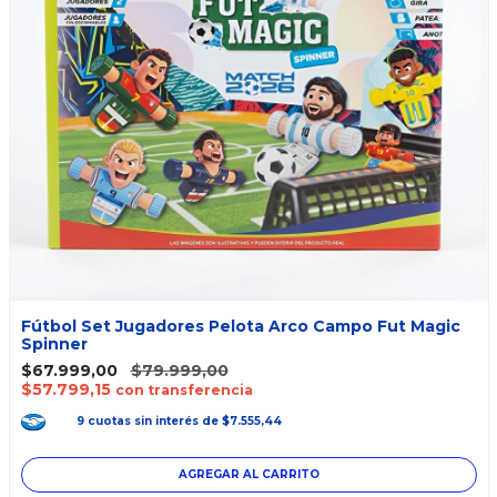
Fútbol Set Jugadores Pelota Arco Campo Fut Magic
Spinner
$67.999,00
$79.999,00
$57.799,15
con transferencia
9
cuotas
sin interés
de
$7.555,44