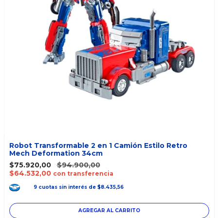
Robot Transformable 2 en 1 Camión Estilo Retro
Mech Deformation 34cm
$75.920,00
$94.900,00
$64.532,00
con transferencia
9
cuotas
sin interés
de
$8.435,56