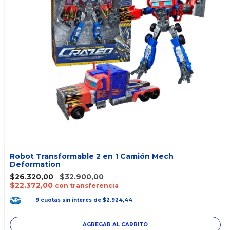
Robot Transformable 2 en 1 Camión Mech
Deformation
$26.320,00
$32.900,00
$22.372,00
con transferencia
9
cuotas
sin interés
de
$2.924,44