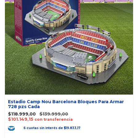
Estadio Camp Nou Barcelona Bloques Para Armar
728 pzs Cada
$118.999,00
$139.999,00
$101.149,15
con transferencia
6
cuotas
sin interés
de
$19.833,17