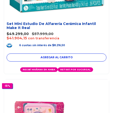
Set Mini Estudio De Alfarería Cerámica Infantil
Make It Real
$49.299,00
$57.999,00
$41.904,15
con transferencia
6
cuotas
sin interés
de
$8.216,50
RECIBÍ MAÑANA EN AMBA
RETIRÁ POR SUCURSAL
-
15
%