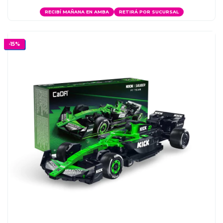
RECIBÍ MAÑANA EN AMBA
RETIRÁ POR SUCURSAL
-
15
%