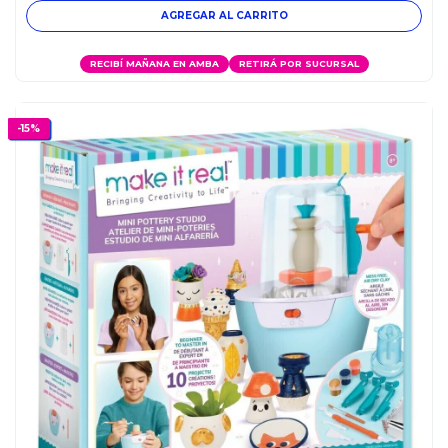
RECIBÍ MAÑANA EN AMBA
RETIRÁ POR SUCURSAL
-
15
%