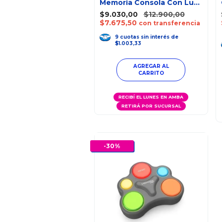
Memoria Consola Con Luz
Y Sonido
$9.030,00
$12.900,00
$7.675,50
con transferencia
9
cuotas
sin interés
de
$1.003,33
RECIBÍ EL LUNES EN AMBA
RETIRÁ POR SUCURSAL
-
30
%