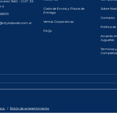
lvarez 1660 - CUIT: 33-
0-9
Costo de Envíos y Plazos de
Sobre Noso
Entrega
466509
Contacto
Ventas Corporativas
@citykidsweb.com.ar
Política de
FAQs
Acuerdo A
Juguetes
Términos y
Completos
acá.
/
Botón de arrepentimiento