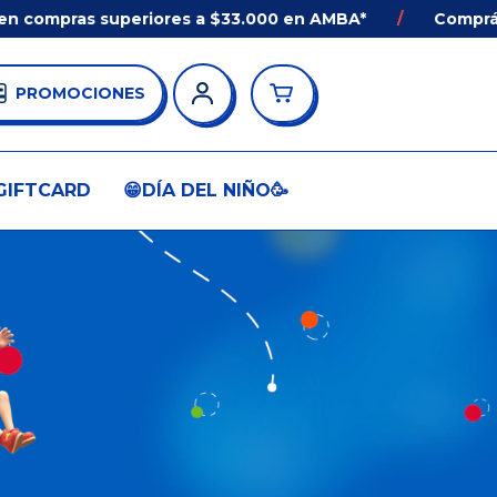
ompras superiores a $33.000 en AMBA*
/
Comprá ANTE
PROMOCIONES
GIFTCARD
😁DÍA DEL NIÑO🥳