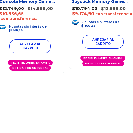
Consola Memory Game
Joystick Memory Game
Con Sonido
Con Sonido
$12.749,00
$14.999,00
$10.794,00
$12.699,00
$10.836,65
$9.174,90
con transferencia
con transferencia
9
cuotas
sin interés
de
$1.199,33
9
cuotas
sin interés
de
$1.416,56
RECIBÍ EL LUNES EN AMBA
RECIBÍ EL LUNES EN AMBA
RETIRÁ POR SUCURSAL
RETIRÁ POR SUCURSAL