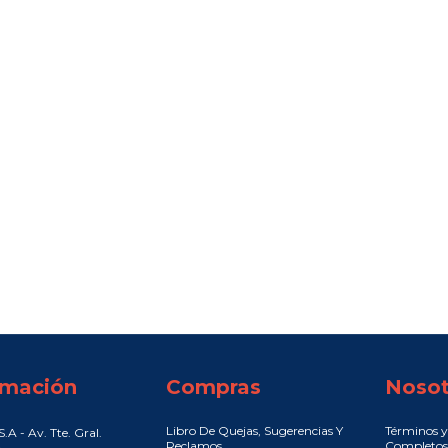
rmación
Compras
Nosot
Libro De Quejas, Sugerencias Y
Términos y
.A - Av. Tte. Gral.
Reclamos
Completos