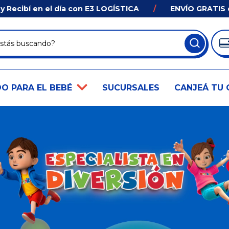
ibí en el día con E3 LOGÍSTICA
/
ENVÍO GRATIS en c
O PARA EL BEBÉ
SUCURSALES
CANJEÁ TU 