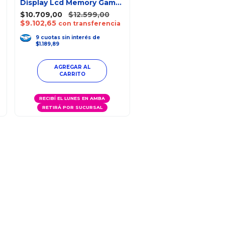
Display Lcd Memory Game
Con Sonido
$10.709,00
$12.599,00
$9.102,65
con transferencia
9
cuotas
sin interés
de
$1.189,89
RECIBÍ EL LUNES EN AMBA
RETIRÁ POR SUCURSAL