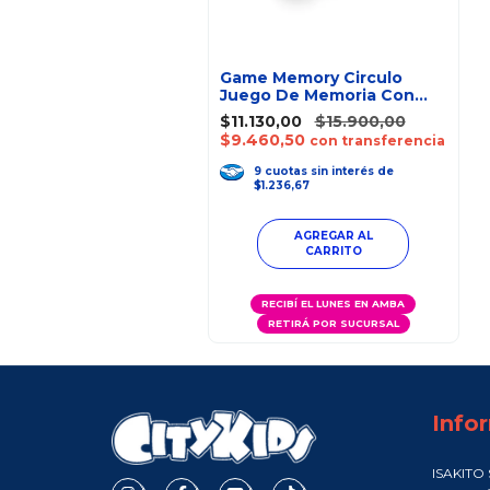
Game Memory Circulo
Juego De Memoria Con
Luz Y Sonido
$11.130,00
$15.900,00
$9.460,50
con transferencia
9
cuotas
sin interés
de
$1.236,67
RECIBÍ EL LUNES EN AMBA
RETIRÁ POR SUCURSAL
Info
ISAKITO S