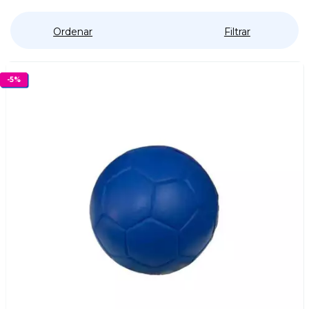
Ordenar
Filtrar
-
5
%