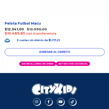
Pelota Futbol Macu
$12.341,00
$12.990,00
$10.489,85
con transferencia
9
cuotas
sin interés
de
$1.371,22
AGREGAR AL CARRITO
RECIBÍ EL LUNES EN AMBA
RETIRÁ POR SUCURSAL