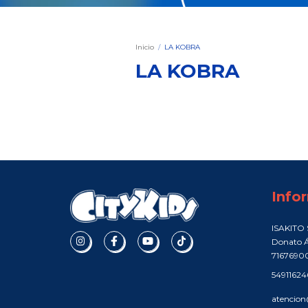
Inicio
/
LA KOBRA
LA KOBRA
Info
ISAKITO S
Donato Á
7167690
5491162
atencion