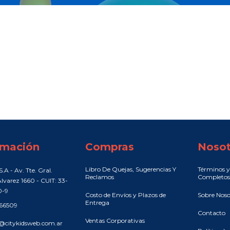
rmación
Compras
Nosot
Libro De Quejas, Sugerencias Y
Términos y
.A - Av. Tte. Gral.
Reclamos
Completos
lvarez 1660 - CUIT: 33-
0-9
Costo de Envíos y Plazos de
Sobre Noso
Entrega
466509
Contacto
Ventas Corporativas
@citykidsweb.com.ar