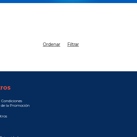
Ordenar
Filtrar
ros
 Condiciones
 de la Promoción
tros