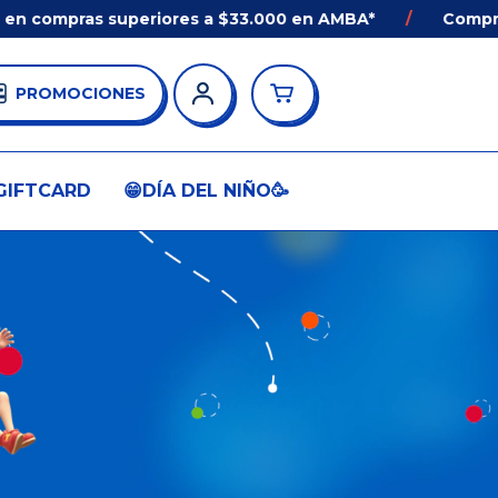
 compras superiores a $33.000 en AMBA*
/
Comprá AN
PROMOCIONES
GIFTCARD
😁DÍA DEL NIÑO🥳