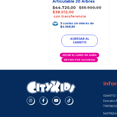
Articulable 20 Arbrex
$44.720,00
$55.900,00
$38.012,00
con transferencia
9
cuotas
sin interés
de
$4.968,89
RECIBÍ EL LUNES EN AMBA
RETIRÁ POR SUCURSAL
Info
ISAKITO S
Donato Á
7167690
5491162