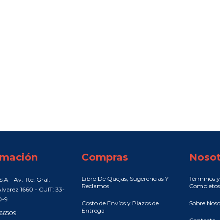
rmación
Compras
Nosot
Libro De Quejas, Sugerencias Y
Términos y
.A - Av. Tte. Gral.
Reclamos
Completos
lvarez 1660 - CUIT: 33-
0-9
Costo de Envíos y Plazos de
Sobre Noso
Entrega
466509