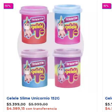
-
10
%
-
15
%
Gelele Slime Unicornio 152G
Gel
$5.399,00
$5.999,00
$5.
$4.589,15
$4.
con transferencia